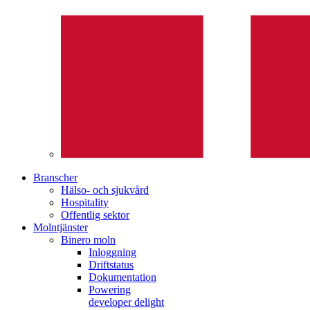
Branscher
Hälso- och sjukvård
Hospitality
Offentlig sektor
Molntjänster
Binero moln
Inloggning
Driftstatus
Dokumentation
Powering
developer delight