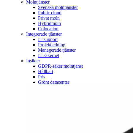
Molntjänster
Svenska molntjänster
Public cloud
Privat moln
Hybridmoln
Colocation
Integrerade tjänster
IT-support
Projektledning
Managerade tjänster
IT-säkerhet
Insikter
GDPR-säker molntjänst
Hållbart
Pris
Grönt datacenter