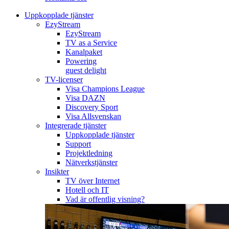
Uppkopplade tjänster
EzyStream
EzyStream
TV as a Service
Kanalpaket
Powering
guest delight
TV-licenser
Visa Champions League
Visa DAZN
Discovery Sport
Visa Allsvenskan
Integrerade tjänster
Uppkopplade tjänster
Support
Projektledning
Nätverkstjänster
Insikter
TV över Internet
Hotell och IT
Vad är offentlig visning?