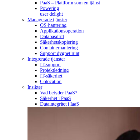
PaaS – Plattform som en tjänst
Powering
user delight
Managerade tjänster
OS-hantering
Applikationsoperation
Databasdrift
Säkerhetskopiering
Containerhantering
Support dygnet runt
Integrerade tjänster
IT-support
Projektledning
IT-säkerhet
Colocation
Insikter
Vad betyder PaaS?
Säkerhet i PaaS
Dataintegritet i IaaS