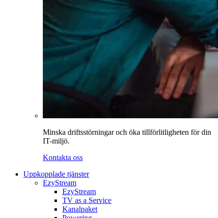
Minska driftsstörningar och öka tillförlitligheten för din
IT-miljö.
Kontakta oss
Uppkopplade tjänster
EzyStream
EzyStream
TV as a Service
Kanalpaket
Powering