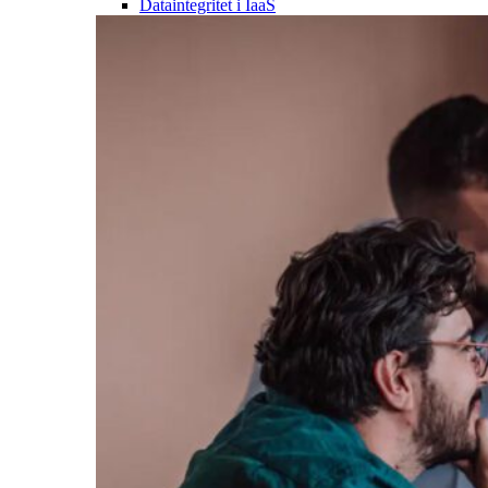
Dataintegritet i IaaS