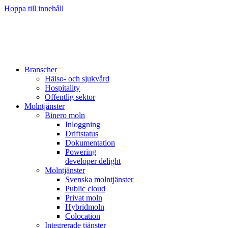
Hoppa till innehåll
Branscher
Hälso- och sjukvård
Hospitality
Offentlig sektor
Molntjänster
Binero moln
Inloggning
Driftstatus
Dokumentation
Powering
developer delight
Molntjänster
Svenska molntjänster
Public cloud
Privat moln
Hybridmoln
Colocation
Integrerade tjänster