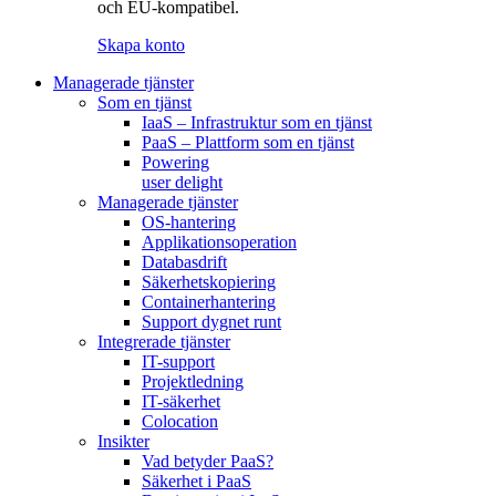
och EU-kompatibel.
Skapa konto
Managerade tjänster
Som en tjänst
IaaS – Infrastruktur som en tjänst
PaaS – Plattform som en tjänst
Powering
user delight
Managerade tjänster
OS-hantering
Applikationsoperation
Databasdrift
Säkerhetskopiering
Containerhantering
Support dygnet runt
Integrerade tjänster
IT-support
Projektledning
IT-säkerhet
Colocation
Insikter
Vad betyder PaaS?
Säkerhet i PaaS