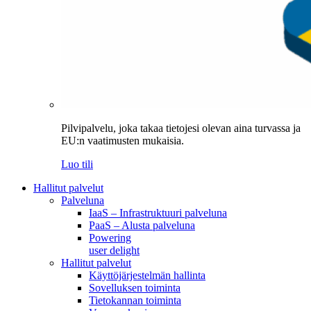
Pilvipalvelu, joka takaa tietojesi olevan aina turvassa ja
EU:n vaatimusten mukaisia.
Luo tili
Hallitut palvelut
Palveluna
IaaS – Infrastruktuuri palveluna
PaaS – Alusta palveluna
Powering
user delight
Hallitut palvelut
Käyttöjärjestelmän hallinta
Sovelluksen toiminta
Tietokannan toiminta