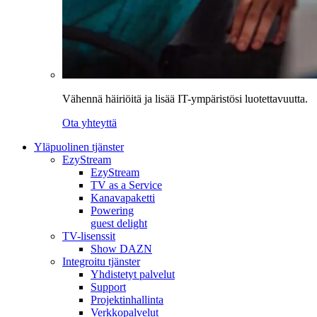
Vähennä häiriöitä ja lisää IT-ympäristösi luotettavuutta.
Ota yhteyttä
Yläpuolinen tjänster
EzyStream
EzyStream
TV as a Service
Kanavapaketti
Powering
guest delight
TV-lisenssit
Show DAZN
Integroitu tjänster
Yhdistetyt palvelut
Support
Projektinhallinta
Verkkopalvelut