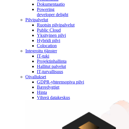
Dokumentaatio
Powering
developer delight
Pilvipalvelut
Ruotsin pilvipalvelut
Public Cloud
Yksityinen pilvi
Hybridi pilvi
Colocation
Integroitu tjänster
IT-tuki
Projektinhallinta
Hallitut palvelut
IT-turvallisuus
Oivallukset
GDPR-yhteensopiva pilvi
Bæredygtigt
Hinta
Vihreä datakeskus