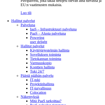
Pilvipalvelu, joka takaa tietojesi olevan aina turvassa ja
EU:n vaatimusten mukaisia.
Luo tili
Hallitut palvelut
Palveluna
IaaS – Infrastruktuuri palveluna
PaaS – Alusta palveluna
Powering
user delight
Hallitut palvelut
Käyttöjärjestelmän hallinta
Sovelluksen toiminta
Tietokannan toiminta
Varmuuskopio
Konttien hallinta
Tuki 24/7
Päästä päähän-palvelu
IT-tuki
Projektinhallinta
IT-turvallisuus
Colocation
Näkemyksiä
Mitä PaaS tarkoittaa?