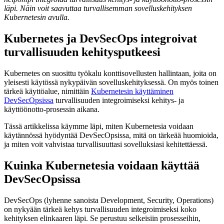
läpi. Näin voit saavuttaa turvallisemman sovelluskehityksen
Kubernetesin avulla.
Kubernetes ja DevSecOps integroivat
turvallisuuden kehitysputkeesi
Kubernetes on suosittu työkalu konttisovellusten hallintaan, joita on
yleisesti käytössä nykypäivän sovelluskehityksessä. On myös toinen
tärkeä käyttöalue, nimittäin
Kubernetesin käyttäminen
DevSecOpsissa
turvallisuuden integroimiseksi kehitys- ja
käyttöönotto-prosessin aikana.
Tässä artikkelissa käymme läpi, miten Kubernetesia voidaan
käytännössä hyödyntää DevSecOpsissa, mitä on tärkeää huomioida,
ja miten voit vahvistaa turvallisuuttasi sovelluksiasi kehitettäessä.
Kuinka Kubernetesia voidaan käyttää
DevSecOpsissa
DevSecOps (lyhenne sanoista Development, Security, Operations)
on nykyään tärkeä kehys turvallisuuden integroimiseksi koko
kehityksen elinkaaren läpi. Se perustuu selkeisiin prosesseihin,