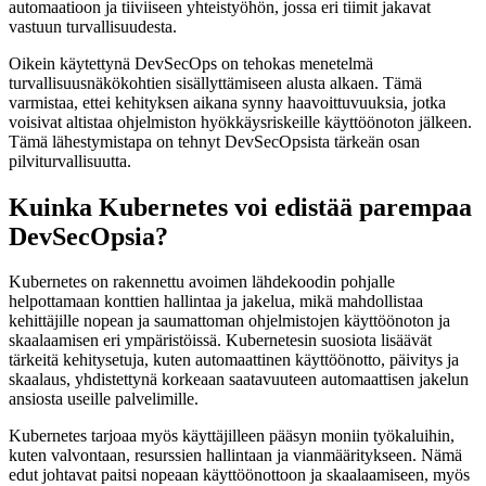
automaatioon ja tiiviiseen yhteistyöhön, jossa eri tiimit jakavat
vastuun turvallisuudesta.
Oikein käytettynä DevSecOps on tehokas menetelmä
turvallisuusnäkökohtien sisällyttämiseen alusta alkaen. Tämä
varmistaa, ettei kehityksen aikana synny haavoittuvuuksia, jotka
voisivat altistaa ohjelmiston hyökkäysriskeille käyttöönoton jälkeen.
Tämä lähestymistapa on tehnyt DevSecOpsista tärkeän osan
pilviturvallisuutta.
Kuinka Kubernetes voi edistää parempaa
DevSecOpsia?
Kubernetes on rakennettu avoimen lähdekoodin pohjalle
helpottamaan konttien hallintaa ja jakelua, mikä mahdollistaa
kehittäjille nopean ja saumattoman ohjelmistojen käyttöönoton ja
skaalaamisen eri ympäristöissä. Kubernetesin suosiota lisäävät
tärkeitä kehitysetuja, kuten automaattinen käyttöönotto, päivitys ja
skaalaus, yhdistettynä korkeaan saatavuuteen automaattisen jakelun
ansiosta useille palvelimille.
Kubernetes tarjoaa myös käyttäjilleen pääsyn moniin työkaluihin,
kuten valvontaan, resurssien hallintaan ja vianmääritykseen. Nämä
edut johtavat paitsi nopeaan käyttöönottoon ja skaalaamiseen, myös