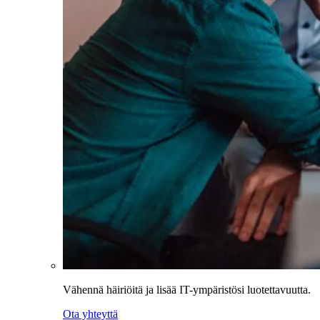
Vähennä häiriöitä ja lisää IT-ympäristösi luotettavuutta.
Ota yhteyttä