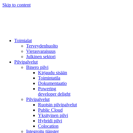
Skip to content
Toimialat
Terveydenhuolto
Vierasvaraisuus
Julkinen sektori
Pilvipalvelut
Binero pilvi
Kirjaudu sisään
Toimintatila
Dokumentaatio
Powering
developer delight
Pilvipalvelut
Ruotsin pilvipalvelut
Public Cloud
Yksityinen pilvi
Hybridi pilvi
Colocation
Integroitu tjänster