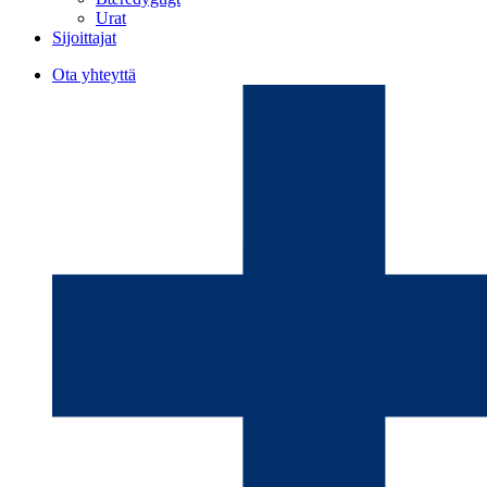
Urat
Sijoittajat
Ota yhteyttä