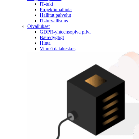
IT-tuki
Projektinhallinta
Hallitut palvelut
IT-turvallisuus
Oivallukset
GDPR-yhteensopiva pilvi
Bæredygtigt
Hinta
Vihreä datakeskus