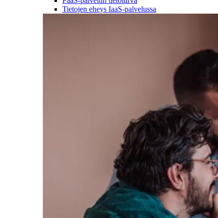
PaaS-palvelun tietoturva
Tietojen eheys IaaS-palvelussa