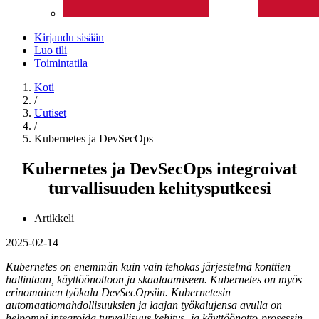
Kirjaudu sisään
Luo tili
Toimintatila
Koti
/
Uutiset
/
Kubernetes ja DevSecOps
Kubernetes ja DevSecOps integroivat
turvallisuuden kehitysputkeesi
Artikkeli
2025-02-14
Kubernetes on enemmän kuin vain tehokas järjestelmä konttien
hallintaan, käyttöönottoon ja skaalaamiseen. Kubernetes on myös
erinomainen työkalu DevSecOpsiin. Kubernetesin
automaatiomahdollisuuksien ja laajan työkalujensa avulla on
helpompi integroida turvallisuus kehitys- ja käyttöönotto-prosessin