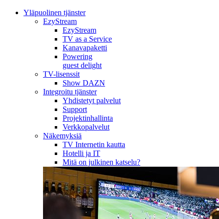
Yläpuolinen tjänster
EzyStream
EzyStream
TV as a Service
Kanavapaketti
Powering
guest delight
TV-lisenssit
Show DAZN
Integroitu tjänster
Yhdistetyt palvelut
Support
Projektinhallinta
Verkkopalvelut
Näkemyksiä
TV Internetin kautta
Hotelli ja IT
Mitä on julkinen katselu?