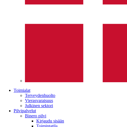
Toimialat
Terveydenhuolto
Vierasvaraisuus
Julkinen sektori
Pilvipalvelut
Binero pilvi
Kirjaudu sisään
Toimintatila