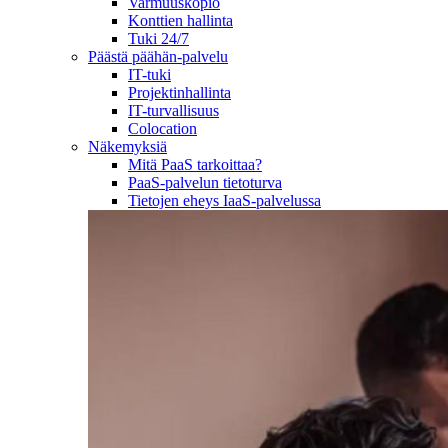
Varmuuskopio
Konttien hallinta
Tuki 24/7
Päästä päähän-palvelu
IT-tuki
Projektinhallinta
IT-turvallisuus
Colocation
Näkemyksiä
Mitä PaaS tarkoittaa?
PaaS-palvelun tietoturva
Tietojen eheys IaaS-palvelussa