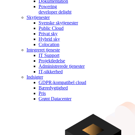
Dokumentation
Powering
developer delight
Skytjenester
Svenske skytjenester
Public Cloud
Privat sky
Hybrid sky
Colocation
Integreret tjeneste
IT Support
Projektledelse
Administrerede tjenester
IT-sikkerhed
Indsigter
GDPR-kompatibel cloud
Bæredygtighed
Pris
Grønt Datacenter