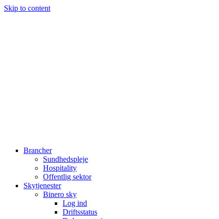
Skip to content
Brancher
Sundhedspleje
Hospitality
Offentlig sektor
Skytjenester
Binero sky
Log ind
Driftsstatus