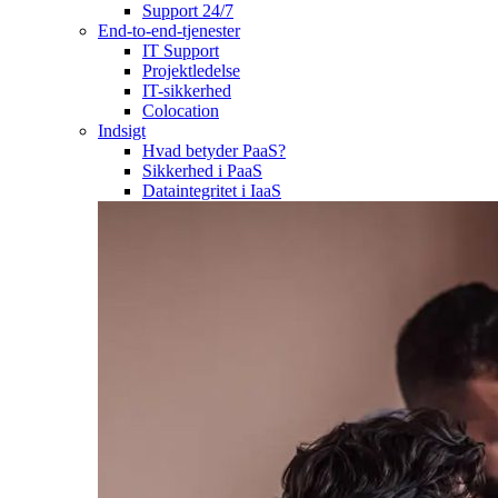
Support 24/7
End-to-end-tjenester
IT Support
Projektledelse
IT-sikkerhed
Colocation
Indsigt
Hvad betyder PaaS?
Sikkerhed i PaaS
Dataintegritet i IaaS