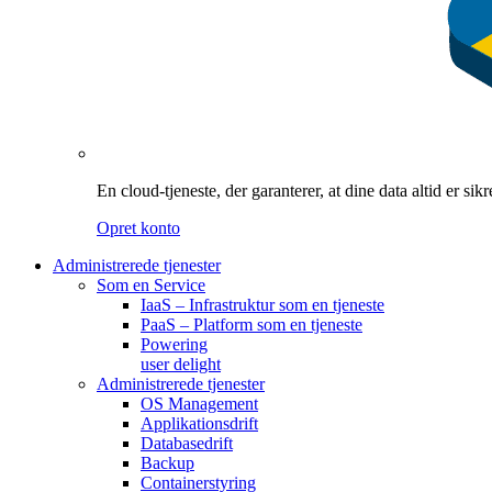
En cloud-tjeneste, der garanterer, at dine data altid er si
Opret konto
Administrerede tjenester
Som en Service
IaaS – Infrastruktur som en tjeneste
PaaS – Platform som en tjeneste
Powering
user delight
Administrerede tjenester
OS Management
Applikationsdrift
Databasedrift
Backup
Containerstyring