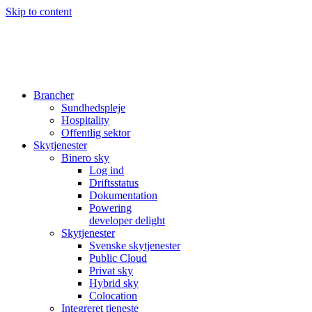
Skip to content
Brancher
Sundhedspleje
Hospitality
Offentlig sektor
Skytjenester
Binero sky
Log ind
Driftsstatus
Dokumentation
Powering
developer delight
Skytjenester
Svenske skytjenester
Public Cloud
Privat sky
Hybrid sky
Colocation
Integreret tjeneste