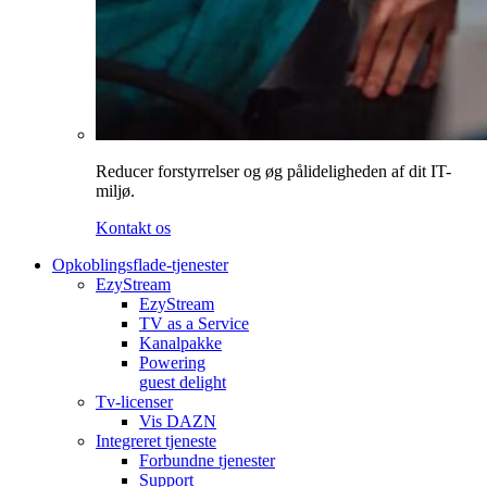
Reducer forstyrrelser og øg pålideligheden af dit IT-
miljø.
Kontakt os
Opkoblingsflade-tjenester
EzyStream
EzyStream
TV as a Service
Kanalpakke
Powering
guest delight
Tv-licenser
Vis DAZN
Integreret tjeneste
Forbundne tjenester
Support