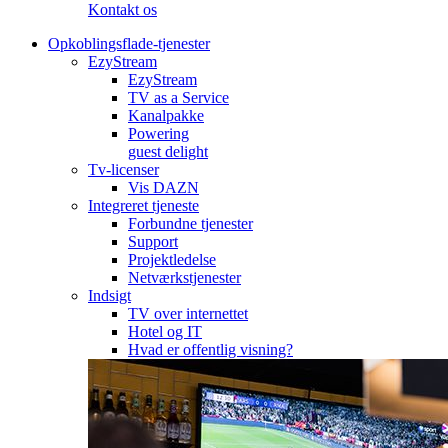
Kontakt os
Opkoblingsflade-tjenester
EzyStream
EzyStream
TV as a Service
Kanalpakke
Powering
guest delight
Tv-licenser
Vis DAZN
Integreret tjeneste
Forbundne tjenester
Support
Projektledelse
Netværkstjenester
Indsigt
TV over internettet
Hotel og IT
Hvad er offentlig visning?