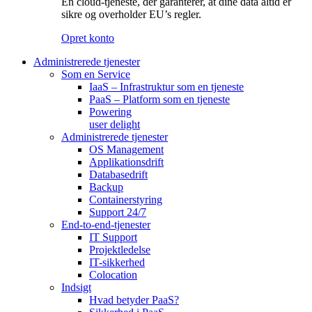
En cloud-tjeneste, der garanterer, at dine data altid er
sikre og overholder EU’s regler.
Opret konto
Administrerede tjenester
Som en Service
IaaS – Infrastruktur som en tjeneste
PaaS – Platform som en tjeneste
Powering
user delight
Administrerede tjenester
OS Management
Applikationsdrift
Databasedrift
Backup
Containerstyring
Support 24/7
End-to-end-tjenester
IT Support
Projektledelse
IT-sikkerhed
Colocation
Indsigt
Hvad betyder PaaS?