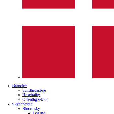
Brancher
Sundhedspleje
Hospitality
Offentlig sektor
Skytjenester
Binero sky
Log ind