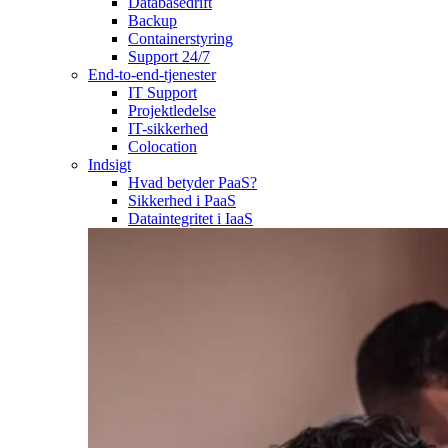
Databasedrift
Backup
Containerstyring
Support 24/7
End-to-end-tjenester
IT Support
Projektledelse
IT-sikkerhed
Colocation
Indsigt
Hvad betyder PaaS?
Sikkerhed i PaaS
Dataintegritet i IaaS