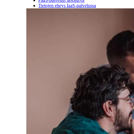
PaaS-palvelun tietoturva
Tietojen eheys IaaS-palvelussa