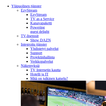
Yläpuolinen tjänster
EzyStream
EzyStream
TV as a Service
Kanavapaketti
Powering
guest delight
TV-lisenssit
Show DAZN
Integroitu tjänster
Yhdistetyt palvelut
Support
Projektinhallinta
Verkkopalvelut
Näkemyksiä
TV Internetin kautta
Hotelli ja IT
Mitä on julkinen katselu?