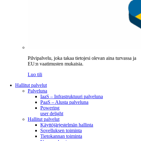
Pilvipalvelu, joka takaa tietojesi olevan aina turvassa ja
EU:n vaatimusten mukaisia.
Luo tili
Hallitut palvelut
Palveluna
IaaS – Infrastruktuuri palveluna
PaaS – Alusta palveluna
Powering
user delight
Hallitut palvelut
Käyttöjärjestelmän hallinta
Sovelluksen toiminta
Tietokannan toiminta