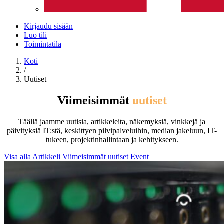
Kirjaudu sisään
Luo tili
Toimintatila
Koti
/
Uutiset
Viimeisimmät
uutiset
Täällä jaamme uutisia, artikkeleita, näkemyksiä, vinkkejä ja
päivityksiä IT:stä, keskittyen pilvipalveluihin, median jakeluun, IT-
tukeen, projektinhallintaan ja kehitykseen.
Visa alla
Artikkeli
Viimeisimmät uutiset
Event