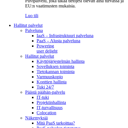
Pilvipalvelu, joka takaa tietojesi olevan aina turvassa ja
EU:n vaatimusten mukaisia.
Luo tili
Hallitut palvelut
Palveluna
IaaS – Infrastruktuuri palveluna
PaaS – Alusta palveluna
Powering
user delight
Hallitut palvelut
Käyttöjärjestelmän hallinta
Sovelluksen toiminta
Tietokannan toiminta
Varmuuskopio
Konttien hallinta
Tuki 24/7
Päästä päähän-palvelu
IT-tuki
Projektinhallinta
IT-turvallisuus
Colocation
Näkemyksiä
Mitä PaaS tarkoittaa?