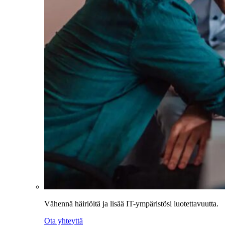
Vähennä häiriöitä ja lisää IT-ympäristösi luotettavuutta.
Ota yhteyttä