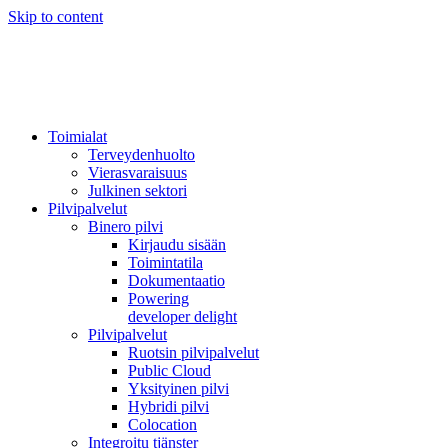
Skip to content
Toimialat
Terveydenhuolto
Vierasvaraisuus
Julkinen sektori
Pilvipalvelut
Binero pilvi
Kirjaudu sisään
Toimintatila
Dokumentaatio
Powering
developer delight
Pilvipalvelut
Ruotsin pilvipalvelut
Public Cloud
Yksityinen pilvi
Hybridi pilvi
Colocation
Integroitu tjänster