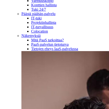
Varmuuskopio
Konttien hallinta
Tuki 24/7
Päästä päähän-palvelu
IT-tuki
Projektinhallinta
IT-turvallisuus
Colocation
Näkemyksiä
Mitä PaaS tarkoittaa?
PaaS-palvelun tietoturva
Tietojen eheys IaaS-palvelussa