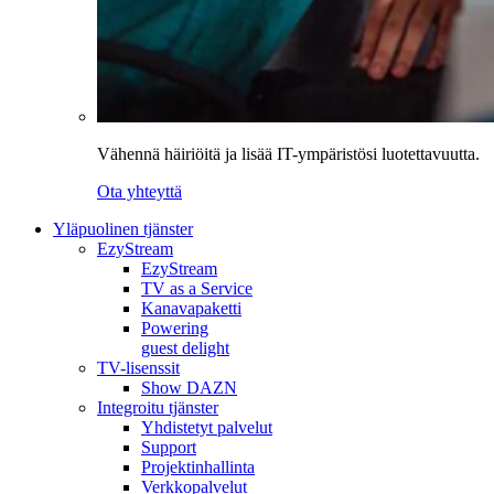
Vähennä häiriöitä ja lisää IT-ympäristösi luotettavuutta.
Ota yhteyttä
Yläpuolinen tjänster
EzyStream
EzyStream
TV as a Service
Kanavapaketti
Powering
guest delight
TV-lisenssit
Show DAZN
Integroitu tjänster
Yhdistetyt palvelut
Support
Projektinhallinta
Verkkopalvelut