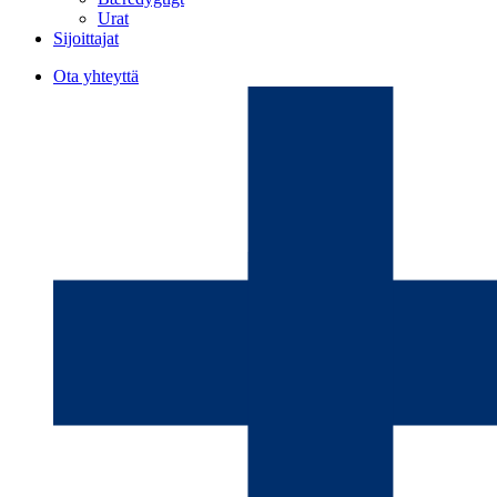
Urat
Sijoittajat
Ota yhteyttä