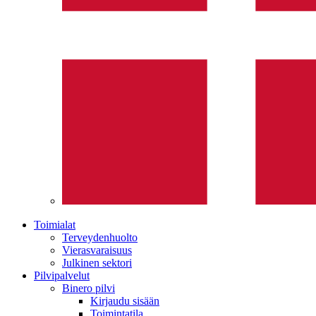
Toimialat
Terveydenhuolto
Vierasvaraisuus
Julkinen sektori
Pilvipalvelut
Binero pilvi
Kirjaudu sisään
Toimintatila