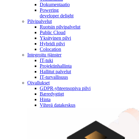
Dokumentaatio
Powering
developer delight
Pilvipalvelut
Ruotsin pilvipalvelut
Public Cloud
Yksityinen pilvi
Hybridi pilvi
Colocation
Integroitu tjänster
IT-tuki
Projektinhallinta
Hallitut palvelut
IT-turvallisuus
Oivallukset
GDPR-yhteensopiva pilvi
Bæredygtigt
Hinta
Vihreä datakeskus