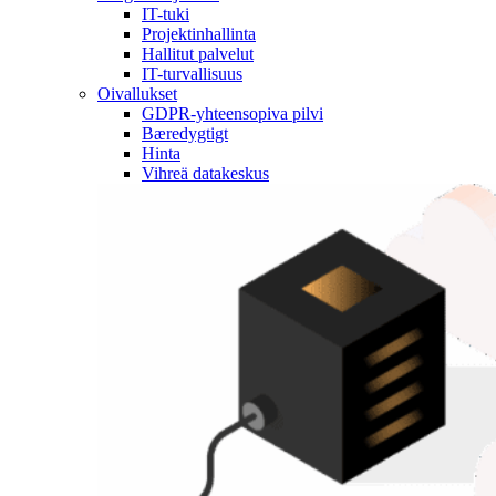
IT-tuki
Projektinhallinta
Hallitut palvelut
IT-turvallisuus
Oivallukset
GDPR-yhteensopiva pilvi
Bæredygtigt
Hinta
Vihreä datakeskus